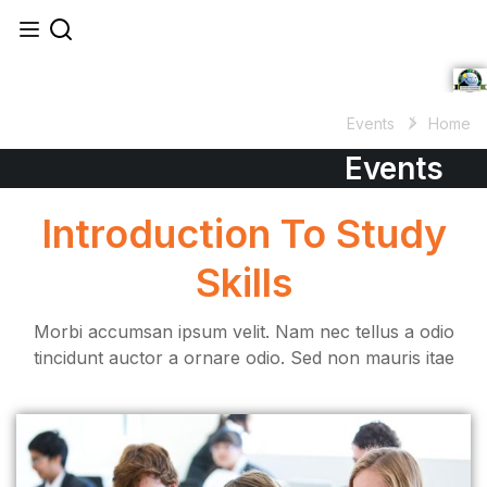
Introductio
Skil
Morbi accumsan ipsum velit.
tincidunt auctor a ornare od
erat con