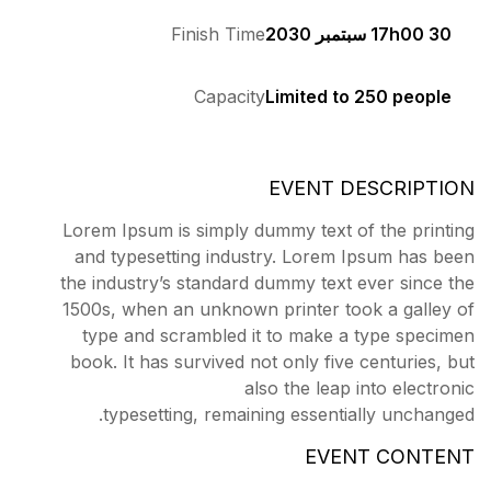
Finish Time
Capacity
Lorem Ipsum is simply du
and typesetting indust
the industry’s standard 
1500s, when an unknown 
type and scrambled it
book. It has survived no
als
typesetting, remaini