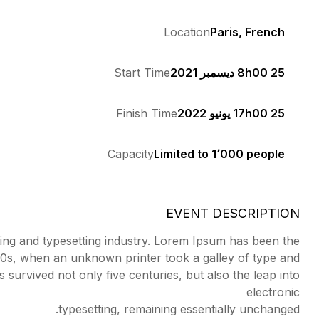
Location
Paris, French
8h00 25 ديسمبر 2021
Start Time
17h00 25 يونيو 2022
Finish Time
Capacity
Limited to 1٬000 people
EVENT DESCRIPTION
ing and typesetting industry. Lorem Ipsum has been the
00s, when an unknown printer took a galley of type and
 survived not only five centuries, but also the leap into
electronic
typesetting, remaining essentially unchanged.