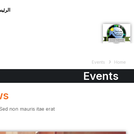
الرئيس
Events
Home
Events
ws
Sed non mauris itae erat