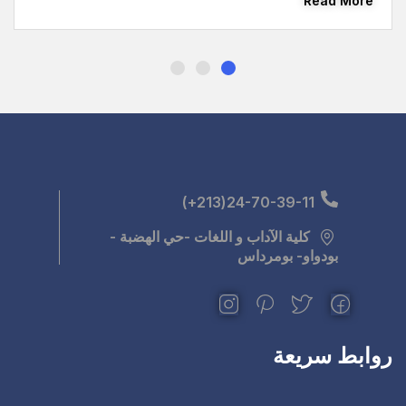
للغات -حي الهضبة -