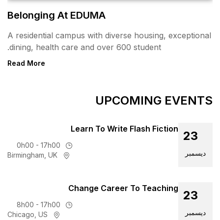
Belonging At EDUMA
A residential campus with div
dining, health care and over 
Read More
UPC
Learn To Wri
0h00 - 17h00
Birmingham, UK
Change Care
8h00 - 17h00
Chicago, US