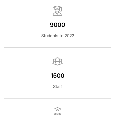
900
Students I
150
Staff