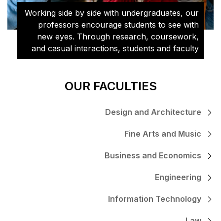
Working side by side wit
professors encourage 
new eyes. Through re
and casual interactions,
learn from and challenge 
OUR FAC
Des
Bus
Inf