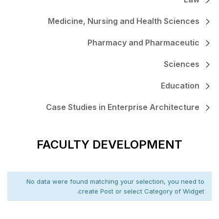
Medicine, Nursing
Pharmac
Case Studies in En
FACULTY DE
No data were found matching 
create Post o