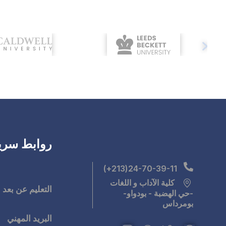
روابط سري
24-70-39-11(213+)
كلية الآداب و اللغات
التعليم عن بعد
-حي الهضبة - بودواو-
بومرداس
البريد المهني